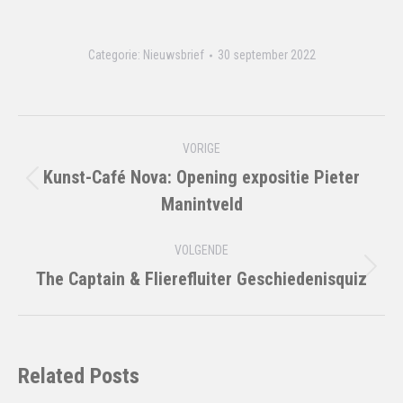
Categorie:
Nieuwsbrief
30 september 2022
Bericht
VORIGE
navigatie
Kunst-Café Nova: Opening expositie Pieter
Vorig
Manintveld
bericht
VOLGENDE
The Captain & Flierefluiter Geschiedenisquiz
Volgend
bericht
Related Posts