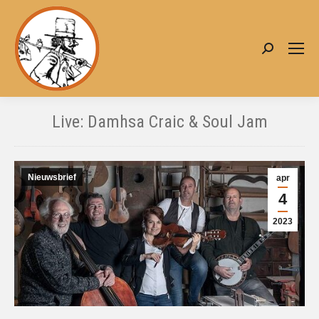
Zoeken:
Live: Damhsa Craic & Soul Jam
Je bent hier:
Nieuwsbrief
apr
4
2023