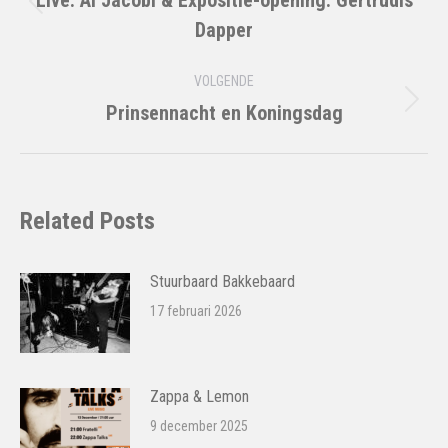
Live: Al Jacobi & Expositie-opening: Gertrudis
Vorig
Dapper
bericht
VOLGENDE
Prinsennacht en Koningsdag
Volgend
bericht
Related Posts
Stuurbaard Bakkebaard
17 februari 2026
Zappa & Lemon
9 december 2025